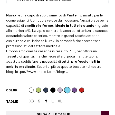
Nuraxi
è una capo di abbigliamento di
Pastelli
pensato per le
donne esigenti. Comodo e veloce da indossare, Nuraxi piace per la
capacità di
snellire le forme
,
ideale in tutte le stagioni
grazie
alla manica a ¾. La zip, o cerniera, bianca caratterizza la casacca
donandole valore estetico, mentre le grandi tasche anteriori
assicurano a chi indossa Nuraxi la comodità che necessitano i
professionisti del settore medicale.
Proponiamo questa casacca in tessuto PET, per offrire un
tessuto di qualità, ma che necessita di poca manutenzione,
adatto a soddisfare le necessità di tutti i
professionisti in
ambito medicale
. Scopri di più su questo tessuto nel nostro
blog:
https://www.pastelli.com/blog/...
COLORI
XS
S
M
L
XL
TAGLIE
GUIDA ALLE TAGLIE