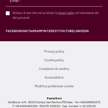
Dichiaro di aver letto ed accettato la
privacy policy
sul trattamento dei
dati personali.
FACEBOOK
INSTAGRAM
PINTEREST
YOUTUBE
LINKEDIN
Privacy policy
Cookie policy
Condizioni di vendita
Accessibilità
Modifica preferenze cookie
Pastelli srl
Via Basse, 4/6 - 35010 Campo San Martino (PD) Italy - Tel +390499600270
P. IVA 04034460289 - REA PD-356520 - Cap. sociale i.v. 50.000,00