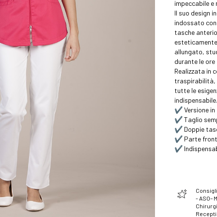
impeccabile e 
Il suo design i
indossato con 
tasche anterio
esteticamente
allungato, stu
durante le ore
Realizzata in 
traspirabilità
tutte le esigen
indispensabile
✔️ Versione in
✔️ Taglio semp
✔️ Doppie tasc
✔️ Parte front
✔️ Indispensab
Consigli
- ASO– 
Chirurgi
Recept