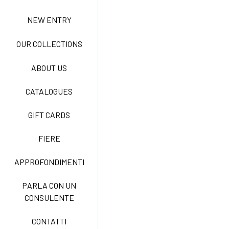
NEW ENTRY
ACTIVE EASY CARE
OUR COLLECTIONS
ABOUT US
NEW LIFE NO STIRO
CATALOGUES
GIFT CARDS
TECNOSTRETCH EASY
CARE
FIERE
APPROFONDIMENTI
CLASSIC
PARLA CON UN
CONSULENTE
FREEDOM EASY CARE
CONTATTI