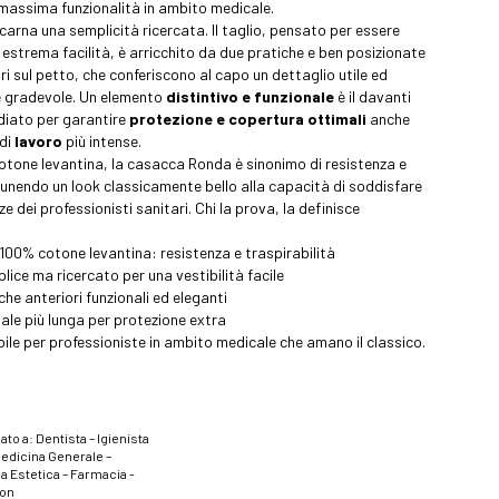
massima funzionalità in ambito medicale.
ncarna una semplicità ricercata. Il taglio, pensato per essere
estrema facilità, è arricchito da due pratiche e ben posizionate
ri sul petto, che conferiscono al capo un dettaglio utile ed
 gradevole. Un elemento
distintivo e funzionale
è il davanti
diato per garantire
protezione e copertura ottimali
anche
 di
lavoro
più intense.
cotone levantina, la casacca Ronda è sinonimo di resistenza e
, unendo un look classicamente bello alla capacità di soddisfare
ze dei professionisti sanitari. Chi la prova, la definisce
.
 100% cotone levantina: resistenza e traspirabilità
lice ma ricercato per una vestibilità facile
he anteriori funzionali ed eleganti
ale più lunga per protezione extra
ile per professioniste in ambito medicale che amano il classico.
ato a: Dentista – Igienista
Medicina Generale –
a Estetica – Farmacia -
ion