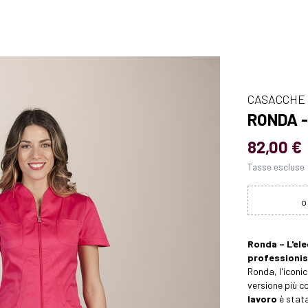
CASACCHE
RONDA 
82,00 €
Tasse escluse
Ronda – L'ele
professioni
Ronda, l'iconi
versione più c
lavoro
è stata