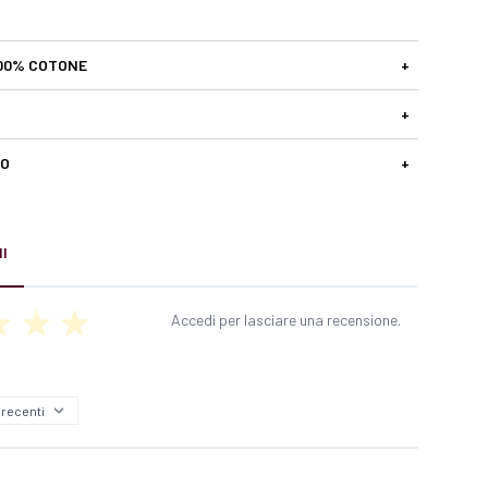
00% COTONE
+
+
SO
+
I
Accedi per lasciare una recensione.