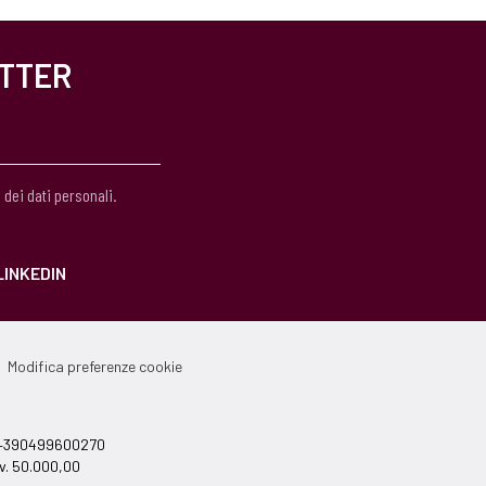
ETTER
 dei dati personali.
LINKEDIN
Modifica preferenze cookie
el +390499600270
v. 50.000,00