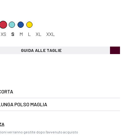
XS
S
M
L
XL
XXL
GUIDA ALLE TAGLIE
CORTA
LUNGA POLSO MAGLIA
ZA
ioni verranno gestite dopo l'avvenuto acquisto