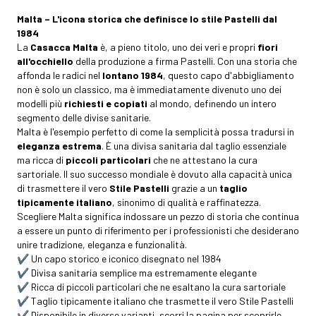
Malta – L'icona storica che definisce lo stile Pastelli dal
1984
La
Casacca Malta
è, a pieno titolo, uno dei veri e propri
fiori
all'occhiello
della produzione a firma Pastelli. Con una storia che
affonda le radici nel
lontano 1984
, questo capo d'abbigliamento
non è solo un classico, ma è immediatamente divenuto uno dei
modelli più
richiesti e copiati
al mondo, definendo un intero
segmento delle divise sanitarie.
Malta è l'esempio perfetto di come la semplicità possa tradursi in
eleganza estrema
. È una divisa sanitaria dal taglio essenziale
ma ricca di
piccoli particolari
che ne attestano la cura
sartoriale. Il suo successo mondiale è dovuto alla capacità unica
di trasmettere il vero
Stile Pastelli
grazie a un
taglio
tipicamente italiano
, sinonimo di qualità e raffinatezza.
Scegliere Malta significa indossare un pezzo di storia che continua
a essere un punto di riferimento per i professionisti che desiderano
unire tradizione, eleganza e funzionalità.
✔️ Un capo storico e iconico disegnato nel 1984
✔️ Divisa sanitaria semplice ma estremamente elegante
✔️ Ricca di piccoli particolari che ne esaltano la cura sartoriale
✔️ Taglio tipicamente italiano che trasmette il vero Stile Pastelli
✔️ Disponibile in diverse varianti, scorri la pagina per scoprirle