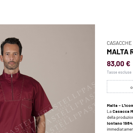
CASACCHE
MALTA 
83,00 €
Tasse escluse
Malta – L'ico
La
Casacca M
della produzion
lontano 1984
immediatament