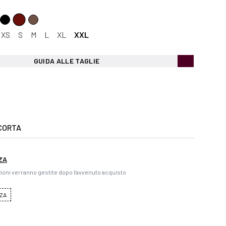
XS
S
M
L
XL
XXL
GUIDA ALLE TAGLIE
CORTA
ZA
ioni verranno gestite dopo l'avvenuto acquisto
ZA