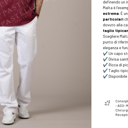
definendo un i
Malta è l'esem
estrema
. È u
particolari
ch
dovuto alla ca
taglio tipica
Scegliere Malt
punto di riferi
eleganza e fun
✔️ Un capo sto
✔️ Divisa san
✔️ Ricca di pic
✔️ Taglio tipic
✔️ Disponibile 
Consigli
- ASO– 
Chirurgi
Recept