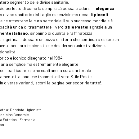
ntero segmento delle divise sanitarie.
pio perfetto di come la semplicità possa tradursi in
eleganza
na divisa sanitaria dal taglio essenziale ma ricca di
piccoli
e ne attestano la cura sartoriale. Il suo successo mondiale è
pacità unica di trasmettere il vero
Stile Pastelli
grazie a un
mente italiano
, sinonimo di qualità e raffinatezza.
a significa indossare un pezzo di storia che continua a essere un
mento per i professionisti che desiderano unire tradizione,
zionalità.
rico e iconico disegnato nel 1984
itaria semplice ma estremamente elegante
coli particolari che ne esaltano la cura sartoriale
amente italiano che trasmette il vero Stile Pastelli
in diverse varianti, scorri la pagina per scoprirle tutte!.
ato a: Dentista – Igienista
Medicina Generale –
a Estetica – Farmacia -
ion