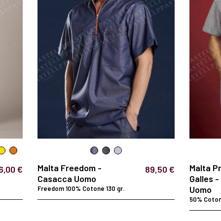
Malta Freedom -
Malta Pr
6,00 €
89,50 €
Casacca Uomo
Galles 
Uomo
Freedom 100% Cotone 130 gr.
50% Coton