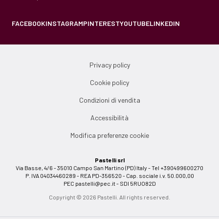
FACEBOOK
INSTAGRAM
PINTEREST
YOUTUBE
LINKEDIN
Privacy policy
Cookie policy
Condizioni di vendita
Accessibilità
Modifica preferenze cookie
Pastelli srl
Via Basse, 4/6 - 35010 Campo San Martino (PD) Italy - Tel +390499600270
P. IVA 04034460289 - REA PD-356520 - Cap. sociale i.v. 50.000,00
PEC
pastelli@pec.it
- SDI 5RUO82D
Copyright © 2026 Pastelli. All rights reserved.