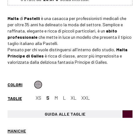
Malta
di
Pastelli
è una casacca per professionisti medicali che
per oltre 35 anni ha delineato la moda del settore. Semplice e
raffinata, elegante e ricca di piccoli particolari, è un
abito
professionale
che mette in luce un modello che presenta il tipico
taglio italiano alla Pastelli.
Pensato per chi vuole distinguersi all'interno dello studio,
Malta
Principe di Galles
è ricca di classe, ancor più impreziosita e
valorizzata dalla deliziosa fantasia Principe di Galles.
COLORI
XS
S
M
L
XL
XXL
TAGLIE
GUIDA ALLE TAGLIE
MANICHE