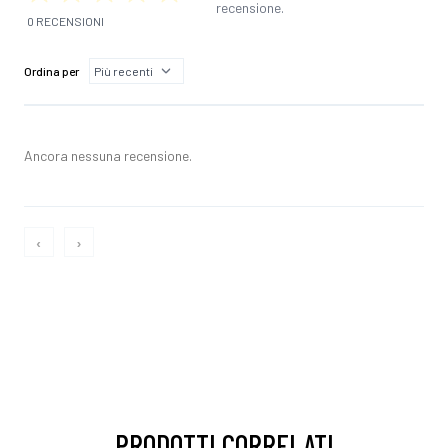
recensione.
0 RECENSIONI
Ordina per
Ancora nessuna recensione.
‹
›
PRODOTTI CORRELATI