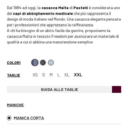
Dal 1984 ad oggi, la
casacca Malta
di
Pastelli
è considerata uno
dei
capi di abbigliamento medicale
che più rappresenta il
design di moda italiano nel Mondo. Una casacca elegante pensata
per i professionisti che apprezzano la raffinatezza.
A chi ha bisogno di un abito facile da gestire, proponiamo la
casacca Malta in tessuto Freedom per assicurare un materiale di
qualità a cui si abbina una manutenzione semplice.
COLORI
XS
S
M
L
XL
XXL
TAGLIE
GUIDA ALLE TAGLIE
MANICHE
MANICA CORTA